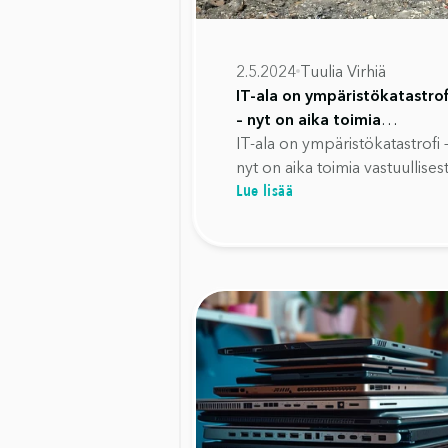
2.5.2024
Tuulia Virhiä
IT-ala on ympäristökatastrof
– nyt on aika toimia
vastuullisesti
IT-ala on ympäristökatastrofi 
nyt on aika toimia vastuullisest
Lue lisää