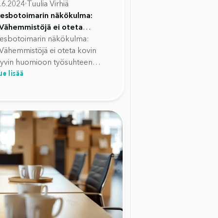
.6.2024
Tuulia Virhiä
esbotoimarin näkökulma:
Vähemmistöjä ei oteta
ovin hyvin huomioon
esbotoimarin näkökulma:
yösuhteen alkuvaiheessa"
Vähemmistöjä ei oteta kovin
yvin huomioon työsuhteen
ue lisää
lkuvaiheessa"