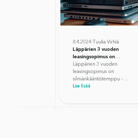
8.4.2024
Tuulia Virhiä
Läppärien 3 vuoden
leasingsopimus on
silmänkääntötemppu –
Läppärien 3 vuoden
yrityksille se tulee kalliiksi
leasingsopimus on
silmänkääntötemppu –
Lue lisää
yrityksille se tulee kalliiksi