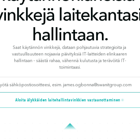
vinkkejä laitekantasi
hallintaan.
Saat käytännön vinkkejä, dataan pohjautuvia strategioita ja 
vastuullisuuteen nojaavia päivityksiä IT-laitteiden elinkaaren 
hallintaan – säästä rahaa, vähennä kulutusta ja terävöitä IT-
toimintaasi.
Aloita älykkäiden laitehallintavinkkien vastaanottaminen