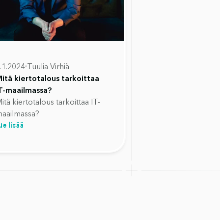
.1.2024
Tuulia Virhiä
itä kiertotalous tarkoittaa
T-maailmassa?
itä kiertotalous tarkoittaa IT-
aailmassa?
ue lisää