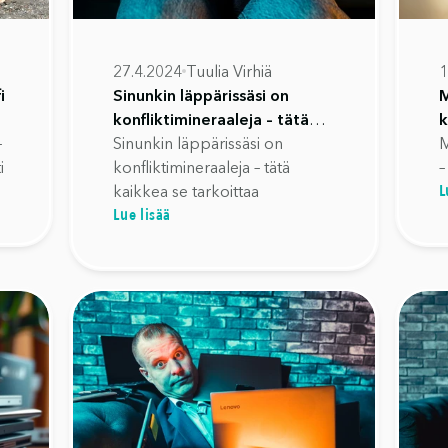
27.4.2024
Tuulia Virhiä
1
i
Sinunkin läppärissäsi on
M
konfliktimineraaleja – tätä
k
–
kaikkea se tarkoittaa
Sinunkin läppärissäsi on
n
M
i
konfliktimineraaleja – tätä
–
L
kaikkea se tarkoittaa
Lue lisää