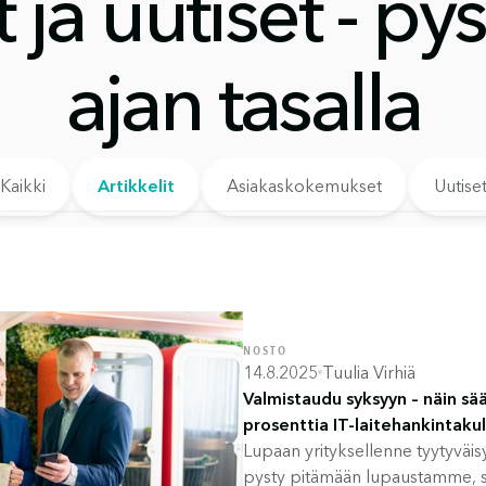
t ja uutiset - pys
ajan tasalla
Kaikki
Artikkelit
Asiakaskokemukset
Uutise
NOSTO
14.8.2025
Tuulia Virhiä
Valmistaudu syksyyn – näin sä
prosenttia IT-laitehankintakul
Lupaan yrityksellenne tyytyväi
pysty pitämään lupaustamme, sa