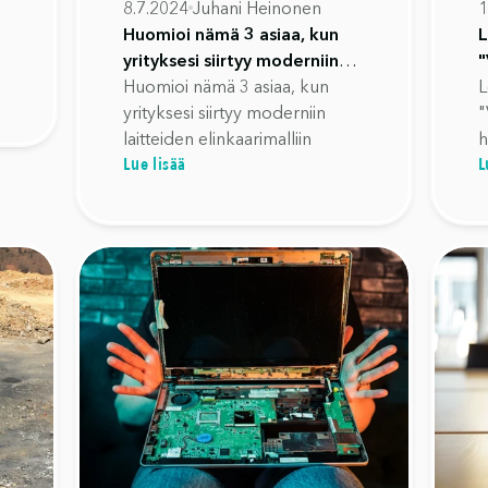
8.7.2024
Juhani Heinonen
1
Huomioi nämä 3 asiaa, kun
L
yrityksesi siirtyy moderniin
"
laitteiden elinkaarimalliin
Huomioi nämä 3 asiaa, kun
k
L
yrityksesi siirtyy moderniin
t
"
laitteiden elinkaarimalliin
h
Lue lisää
L
a