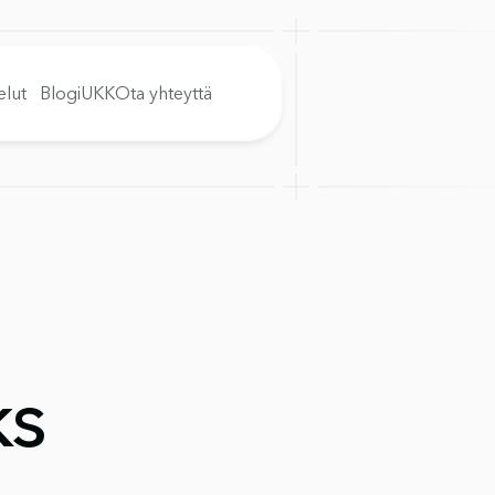
elut
Blogi
UKK
Ota yhteyttä
ks