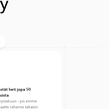
y 
t
ästät heti jopa 50
uista
syystakuun – jos emme
atte rahanne takaisin.