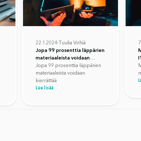
22.1.2024
Tuulia Virhiä
7
Jopa 99 prosenttia läppärien
M
materiaaleista voidaan
I
kierrättää
Jopa 99 prosenttia läppärien
M
materiaaleista voidaan
m
L
kierrättää
Lue lisää