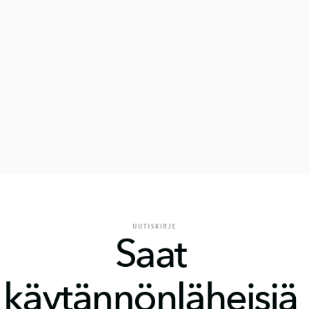
UUTISKIRJE
Saat 
käytännönläheisiä 