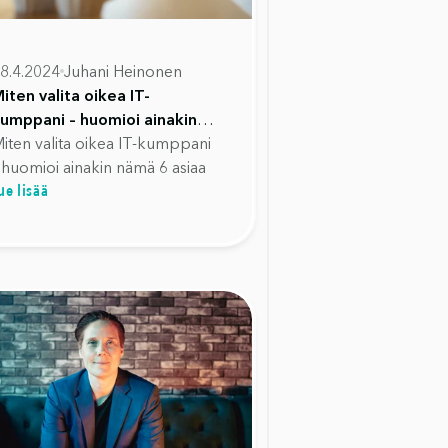
8.4.2024
Juhani Heinonen
iten valita oikea IT-
umppani – huomioi ainakin
ämä 6 asiaa
iten valita oikea IT-kumppani
 huomioi ainakin nämä 6 asiaa
ue lisää