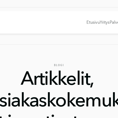
MYENVIRONMENT
SAVANNAX
Etusivu
Yritys
Palv
BLOGI
Artikkelit, 
siakaskokemu