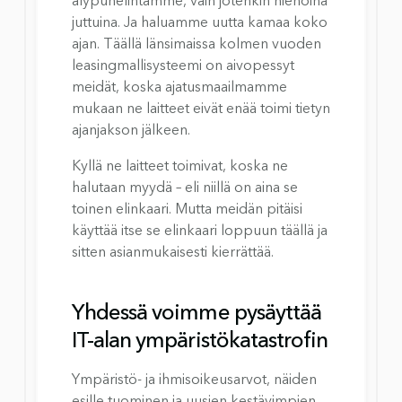
älypuhelintamme, vain jotenkin hienoina 
juttuina. Ja haluamme uutta kamaa koko 
ajan. Täällä länsimaissa kolmen vuoden 
leasingmallisysteemi on aivopessyt 
meidät, koska ajatusmaailmamme 
mukaan ne laitteet eivät enää toimi tietyn 
ajanjakson jälkeen.
Kyllä ne laitteet toimivat, koska ne 
halutaan myydä – eli niillä on aina se 
toinen elinkaari. Mutta meidän pitäisi 
käyttää itse se elinkaari loppuun täällä ja 
sitten asianmukaisesti kierrättää.
Yhdessä voimme pysäyttää 
IT-alan ympäristökatastrofin
Ympäristö- ja ihmisoikeusarvot, näiden 
esille tuominen ja uusien kestävimpien 