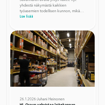
yhdestä näkymästä kaikkien
työasemien todellisen kunnon, mikä
Lue lisää
mahdollistaa tarkemman
investointisuunnittelun, turhien
vaihtojen vähentämisen ja laitteiden
elinkaaren pidentämisen luotettavasti.
26.1.2026
Juhani Heinonen
HL Group vahvistaa laitekannan