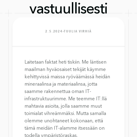
vastuullisesti
2.5.2024
TUULIA VIRHIÄ
Laitetaan faktat heti tiskiin. Me läntisen 
maailman hyväosaiset tekijät käymme 
kehittyvissä maissa ryöväämässä heidän 
mineraalinsa ja materiaalinsa, jotta 
saamme rakennettua oman IT-
infrastruktuurimme. Me teemme IT:llä 
mahtavia asioita, jolla saamme muut 
toimialat vihreämmäksi. Mutta samalla 
olemme unohtaneet kokonaan, että 
tämä meidän IT-alamme itsessään on 
todella ympäristöraskas.