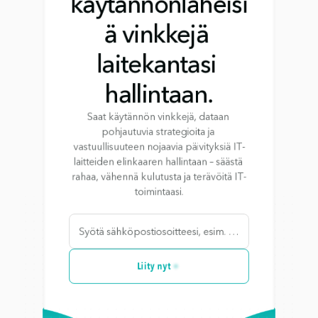
käytännönläheisi
ä vinkkejä 
laitekantasi 
hallintaan.
Saat käytännön vinkkejä, dataan 
pohjautuvia strategioita ja 
vastuullisuuteen nojaavia päivityksiä IT-
laitteiden elinkaaren hallintaan – säästä 
rahaa, vähennä kulutusta ja terävöitä IT-
toimintaasi.
Liity nyt