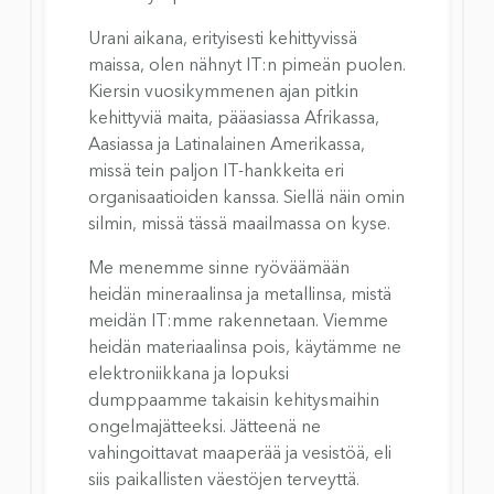
Urani aikana, erityisesti kehittyvissä 
maissa, olen nähnyt IT:n pimeän puolen. 
Kiersin vuosikymmenen ajan pitkin 
kehittyviä maita, pääasiassa Afrikassa, 
Aasiassa ja Latinalainen Amerikassa, 
missä tein paljon IT-hankkeita eri 
organisaatioiden kanssa. Siellä näin omin 
silmin, missä tässä maailmassa on kyse.
Me menemme sinne ryöväämään 
heidän mineraalinsa ja metallinsa, mistä 
meidän IT:mme rakennetaan. Viemme 
heidän materiaalinsa pois, käytämme ne 
elektroniikkana ja lopuksi 
dumppaamme takaisin kehitysmaihin 
ongelmajätteeksi. Jätteenä ne 
vahingoittavat maaperää ja vesistöä, eli 
siis paikallisten väestöjen terveyttä.