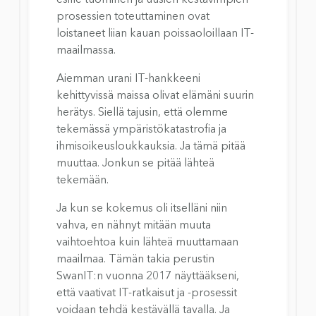
prosessien toteuttaminen ovat 
loistaneet liian kauan poissaoloillaan IT-
maailmassa.
Aiemman urani IT-hankkeeni 
kehittyvissä maissa olivat elämäni suurin 
herätys. Siellä tajusin, että olemme 
tekemässä ympäristökatastrofia ja 
ihmisoikeusloukkauksia. Ja tämä pitää 
muuttaa. Jonkun se pitää lähteä 
tekemään.
Ja kun se kokemus oli itselläni niin 
vahva, en nähnyt mitään muuta 
vaihtoehtoa kuin lähteä muuttamaan 
maailmaa. Tämän takia perustin 
SwanIT:n vuonna 2017 näyttääkseni, 
että vaativat IT-ratkaisut ja -prosessit 
voidaan tehdä kestävällä tavalla. Ja 