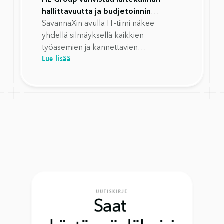
hallittavuutta ja budjetoinnin
tarkkuutta SavannaXilla
SavannaXin avulla IT-tiimi näkee
yhdellä silmäyksellä kaikkien
työasemien ja kannettavien
Lue lisää
kokonaistilanteen ilman, että tietoja
tarvitsee etsiä useista eri järjestelmistä.
UUTISKIRJE
Saat 