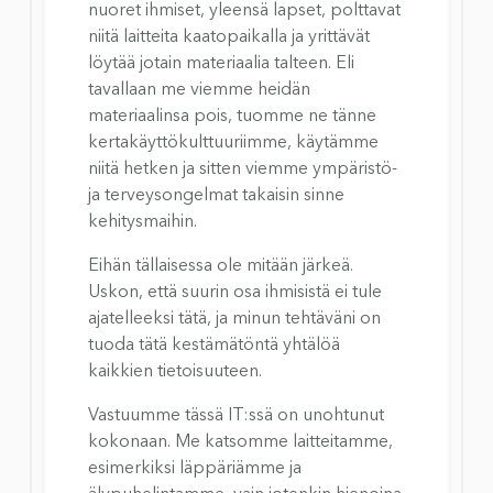
nuoret ihmiset, yleensä lapset, polttavat 
niitä laitteita kaatopaikalla ja yrittävät 
löytää jotain materiaalia talteen. Eli 
tavallaan me viemme heidän 
materiaalinsa pois, tuomme ne tänne 
kertakäyttökulttuuriimme, käytämme 
niitä hetken ja sitten viemme ympäristö- 
ja terveysongelmat takaisin sinne 
kehitysmaihin.
Eihän tällaisessa ole mitään järkeä. 
Uskon, että suurin osa ihmisistä ei tule 
ajatelleeksi tätä, ja minun tehtäväni on 
tuoda tätä kestämätöntä yhtälöä 
kaikkien tietoisuuteen.
Vastuumme tässä IT:ssä on unohtunut 
kokonaan. Me katsomme laitteitamme, 
esimerkiksi läppäriämme ja 