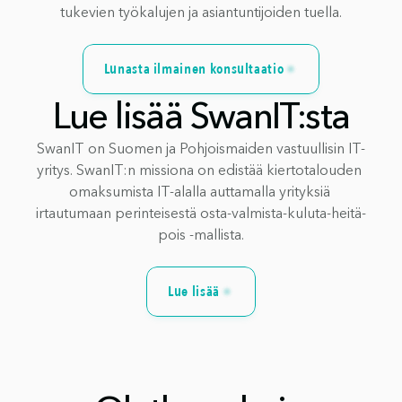
tukevien työkalujen ja asiantuntijoiden tuella.
Lunasta ilmainen konsultaatio
Lue lisää SwanIT:sta
SwanIT on Suomen ja Pohjoismaiden vastuullisin IT-
yritys. SwanIT:n missiona on edistää kiertotalouden 
omaksumista IT-alalla auttamalla yrityksiä 
irtautumaan perinteisestä osta-valmista-kuluta-heitä-
pois -mallista.
Lue lisää