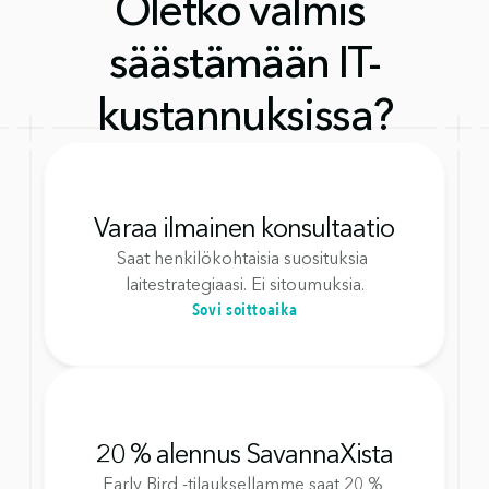
Oletko valmis 
säästämään IT-
kustannuksissa?
Varaa ilmainen konsultaatio
Saat henkilökohtaisia suosituksia 
laitestrategiaasi. Ei sitoumuksia.
Sovi soittoaika
20 % alennus SavannaXista
Early Bird -tilauksellamme saat 20 % 